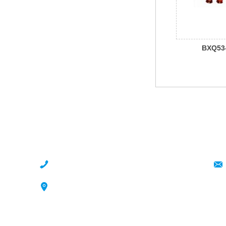
BXQ5
动)配电箱
南阳市恒信防爆科技有限公司
人才第一，追求一流，引领变革，正道经营，共存共
联系电话：18537725682
公司地址：南阳市卧龙区卧龙岗乡崔庄村