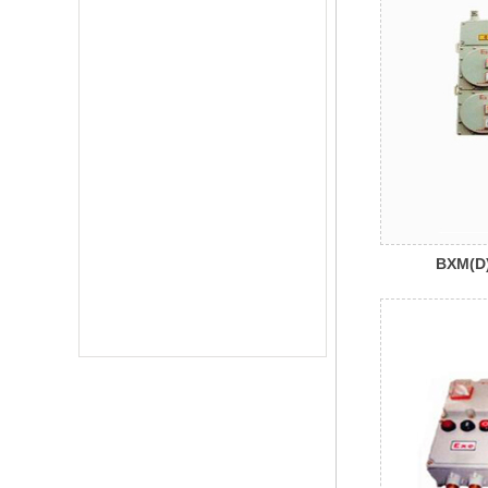
BXM(
配电箱(I