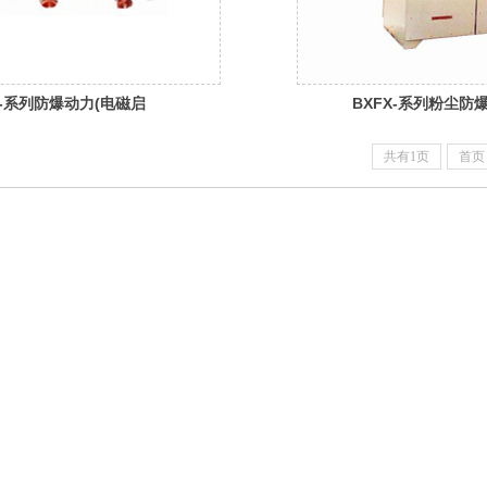
3-系列防爆动力(电磁启
BXFX-系列粉尘防
(IIB、IIC)
共有1页
首页
赢
公司邮箱：272326457@qq.com